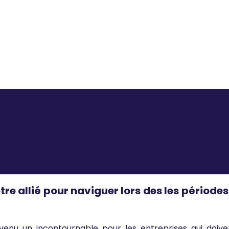
our naviguer lors des les périodes de transformation avec
re allié pour naviguer lors des les période
enu un incontournable pour les entreprises qui doive