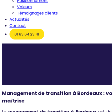
Positionnement
Valeurs
Témoignages clients
Actualités
Contact
01 83 64 23 41
Accueil
Management de transition à Bordeaux : votre allié p
Management de transition à Bordeaux : vot
maîtrise
Le
management de transition à Bordeaux
est dev