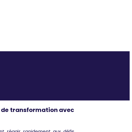
 maîtrise
s de transformation avec
nt réagir rapidement aux défis