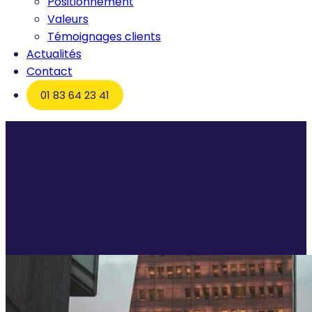
Positionnement
Valeurs
Témoignages clients
Actualités
Contact
01 83 64 23 41
Accueil
Lille : l’art du rebond, quand la transition devient
synonyme de renouveau