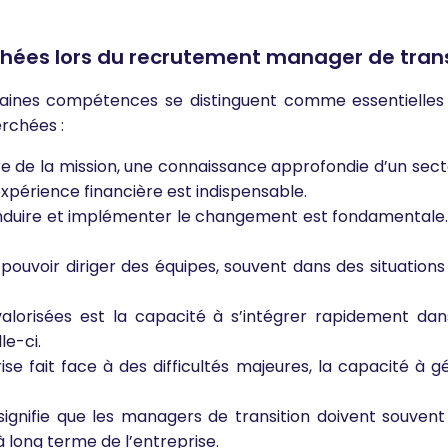
chées lors du recrutement manager de trans
taines compétences se distinguent comme essentielles 
erchées :
e de la mission, une connaissance approfondie d’un secteu
expérience financière est indispensable.
onduire et implémenter le changement est fondamentale.
pouvoir diriger des équipes, souvent dans des situatio
alorisées est la capacité à s’intégrer rapidement da
le-ci.
ise fait face à des difficultés majeures, la capacité à g
signifie que les managers de transition doivent souven
 à long terme de l’entreprise.