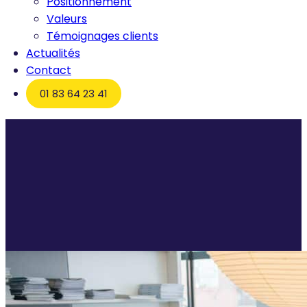
Positionnement
Valeurs
Témoignages clients
Actualités
Contact
01 83 64 23 41
Accueil
CV Manager de transition : A quoi doit-il
ressembler ?