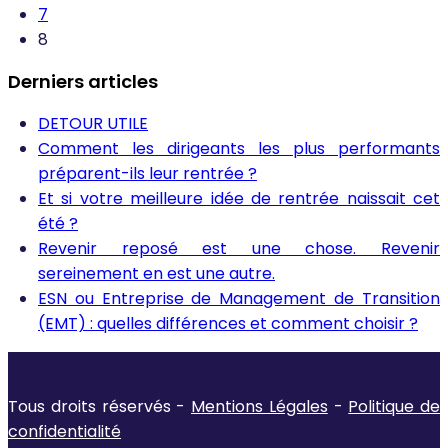
7
8
Derniers articles
DETOUR UTILE
Comment les dirigeants les plus performants
préparent-ils leur rentrée ?
Et si votre meilleure idée de rentrée naissait cet
été ?
Revenir reposé est une chose. Revenir
sereinement en est une autre.
ESN ou Entreprise de Management de Transition
(EMT) : quelles différences et comment choisir ?
Tous droits réservés -
Mentions Légales
-
Politique de
confidentialité